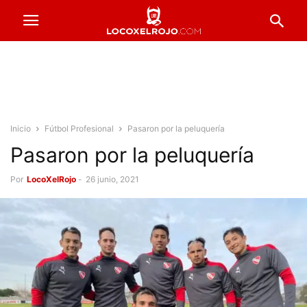
Inicio
Fútbol Profesional
Pasaron por la peluquería
Pasaron por la peluquería
Por
LocoXelRojo
-
26 junio, 2021