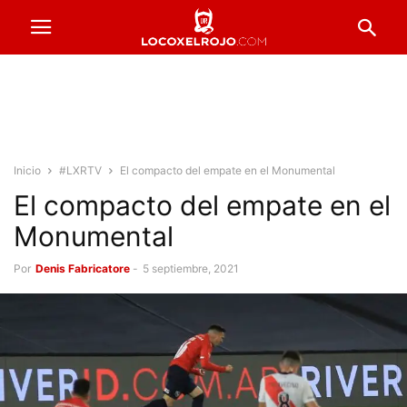
Inicio
#LXRTV
El compacto del empate en el Monumental
El compacto del empate en el
Monumental
Por
Denis Fabricatore
-
5 septiembre, 2021