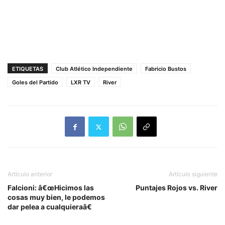
ETIQUETAS
Club Atlético Independiente
Fabricio Bustos
Goles del Partido
LXR TV
River
Artículo anterior
Artículo siguiente
Falcioni: â€œHicimos las
Puntajes Rojos vs. River
cosas muy bien, le podemos
dar pelea a cualquieraâ€