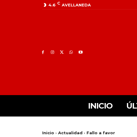
C
4.6
AVELLANEDA
INICIO
ÚL
Inicio
Actualidad
Fallo a favor