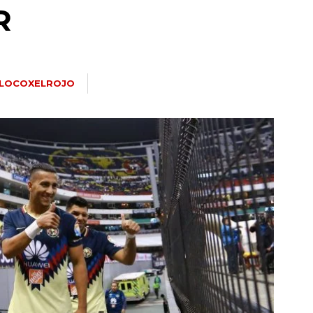
R
LOCOXELROJO