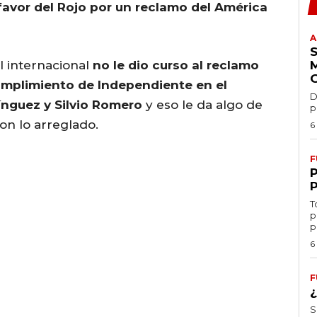
 favor del Rojo por un reclamo del América
A
l internacional
no le dio curso al reclamo
umplimiento de Independiente en el
D
nguez y Silvio Romero
y eso le da algo de
p
con lo arreglado.
6
F
T
p
p
6
F
S