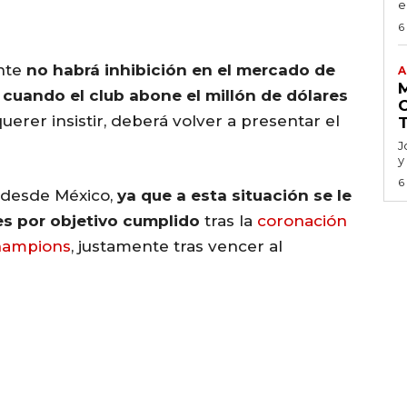
e
6
nte
no habrá inhibición en el mercado de
A
y cuando el club abone el millón de dólares
erer insistir, deberá volver a presentar el
J
y
6
 desde México,
ya que a esta situación se le
es por objetivo cumplido
tras la
coronación
champions
, justamente tras vencer al