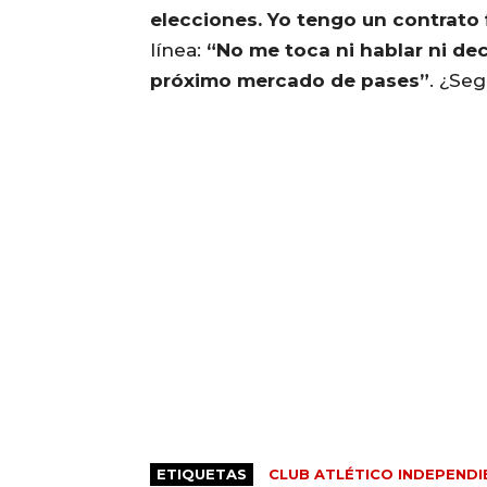
elecciones. Yo tengo un contrato
línea:
“No me toca ni hablar ni deci
próximo mercado de pases”
. ¿Seg
ETIQUETAS
CLUB ATLÉTICO INDEPENDI