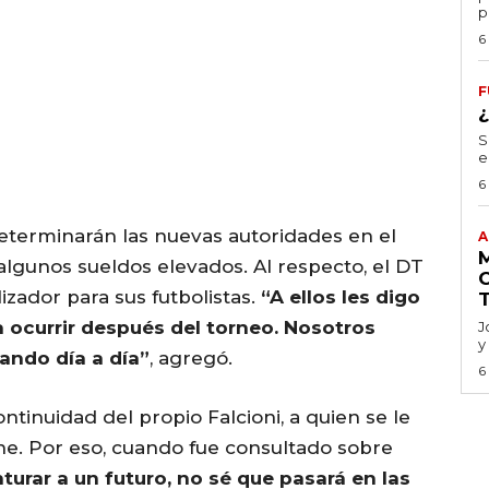
p
6
F
S
e
6
determinarán las nuevas autoridades en el
A
lgunos sueldos elevados. Al respecto, el DT
izador para sus futbolistas.
“A ellos les digo
 ocurrir después del torneo. Nosotros
J
y
ando día a día”
, agregó.
6
ntinuidad del propio Falcioni, a quien se le
ne. Por eso, cuando fue consultado sobre
urar a un futuro, no sé que pasará en las