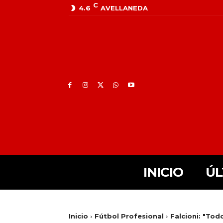
C
4.6
AVELLANEDA
INICIO
ÚL
Inicio
Fútbol Profesional
Falcioni: "To