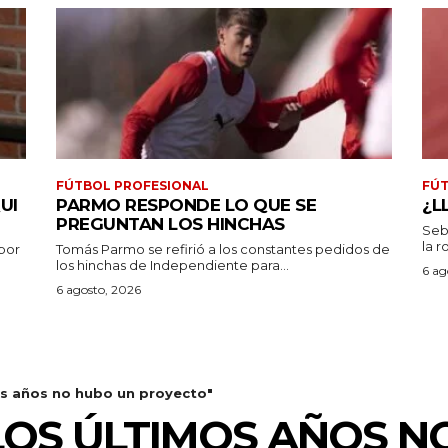
FÚTBOL PROFESIONAL
FÚT
UI
PARMO RESPONDE LO QUE SE
¿L
PREGUNTAN LOS HINCHAS
Seb
la r
por
Tomás Parmo se refirió a los constantes pedidos de
los hinchas de Independiente para...
6 ag
6 agosto, 2026