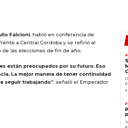
ulio Falcioni
, habló en conferencia de
rente a Central Córdoba y se refirió al
o de las elecciones de fin de año.
A
res están preocupados por su futuro. Eso
encia. La mejor manera de tener continuidad
D
e seguir trabajando”
, señaló el Emperador
p
6
F
T
p