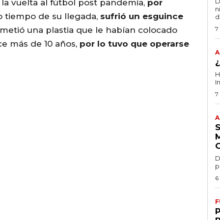
D
a la vuelta al fútbol post pandemia,
por
n
co tiempo de su llegada,
sufrió un esguince
d
etió una plastia que le habían colocado
7
e más de 10 años,
por lo tuvo que operarse
A
H
I
7
A
D
p
6
F