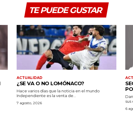
TE PUEDE GUSTAR
ACTUALIDAD
AC
N
¿SE VA O NO LOMÓNACO?
SE
PO
Hace varios días que la noticia en el mundo
Independiente es la venta de...
Dan
sus 
7 agosto, 2026
6 ag