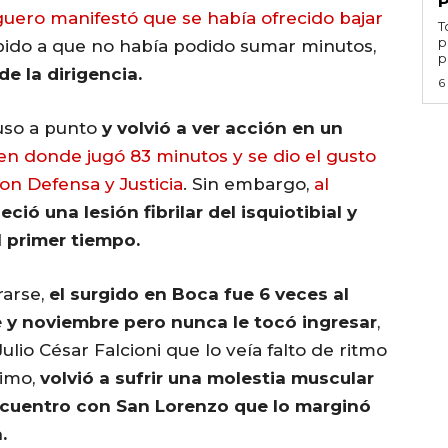
guero manifestó que se había ofrecido bajar
T
p
ido a que no había podido sumar minutos,
p
e la dirigencia.
6
puso a punto
y volvió a ver acción en un
en donde jugó 83 minutos y se dio el gusto
on Defensa y Justicia
. Sin embargo,
al
ció una lesión fibrilar del isquiotibial y
l primer tiempo.
rarse,
el surgido en Boca fue 6 veces al
 y noviembre pero nunca le tocó ingresar
,
lio César Falcioni que lo veía falto de ritmo
timo,
volvió a sufrir una molestia muscular
encuentro con San Lorenzo que lo marginó
.