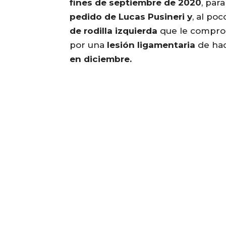
fines de septiembre de 2020
, par
pedido de Lucas Pusineri
y
, al po
de rodilla izquierda
que le comprom
por una
lesión ligamentaria
de hac
en diciembre.