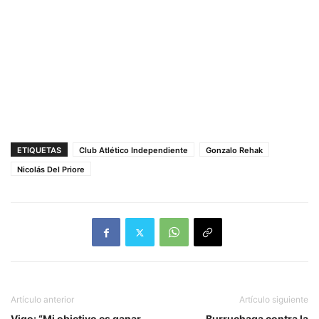
ETIQUETAS
Club Atlético Independiente
Gonzalo Rehak
Nicolás Del Priore
Artículo anterior
Artículo siguiente
Vigo: “Mi objetivo es ganar
Burruchaga contra la