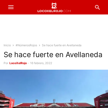
Inicio
#NúmerosRojos
Se hace fuerte en Avellaneda
Se hace fuerte en Avellaneda
Por
LocoXelRojo
-
16 febrero, 2022