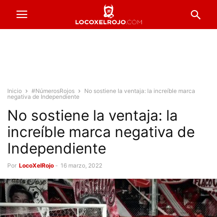
Inicio
#NúmerosRojos
No sostiene la ventaja: la increíble marca
negativa de Independiente
No sostiene la ventaja: la
increíble marca negativa de
Independiente
Por
LocoXelRojo
-
16 marzo, 2022