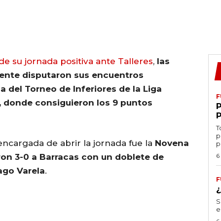
de su jornada positiva ante Talleres
,
las
ente disputaron sus encuentros
 del Torneo de Inferiores de la Liga
F
, donde consiguieron los 9 puntos
T
p
 encargada de abrir la jornada fue la
Novena
p
on 3-0 a Barracas con un doblete de
6
ago Varela
.
F
S
e