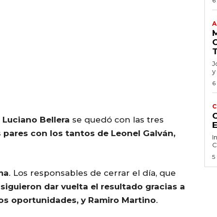
6
A
J
y
6
C
C
e
Luciano Bellera
se quedó con las tres
s pares con los tantos de Leonel Galván,
I
C
5
ma
. Los responsables de cerrar el día, que
siguieron dar vuelta el resultado gracias a
dos oportunidades, y Ramiro Martino
.