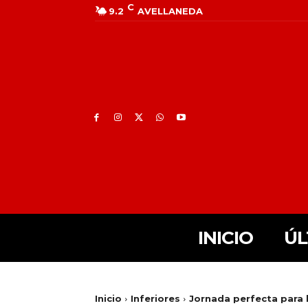
C
9.2
AVELLANEDA
INICIO
ÚL
Inicio
Inferiores
Jornada perfecta para 