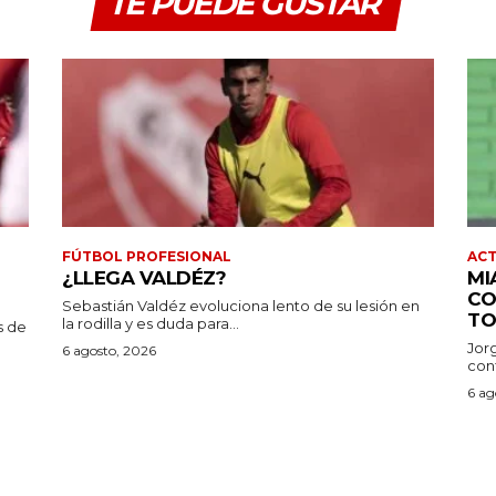
TE PUEDE GUSTAR
FÚTBOL PROFESIONAL
AC
¿LLEGA VALDÉZ?
MI
CO
Sebastián Valdéz evoluciona lento de su lesión en
TO
la rodilla y es duda para...
s de
Jor
6 agosto, 2026
conf
6 ag