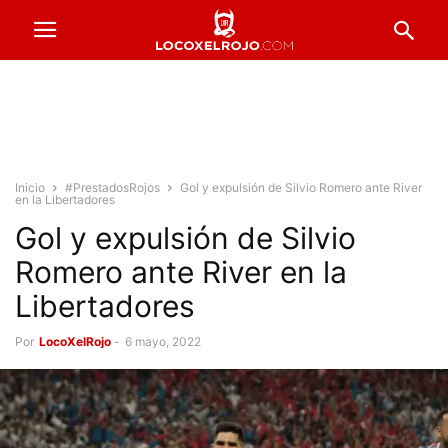
Inicio
#PrestadosRojos
Gol y expulsión de Silvio Romero ante River
en la Libertadores
Gol y expulsión de Silvio
Romero ante River en la
Libertadores
Por
LocoXelRojo
-
6 mayo, 2022