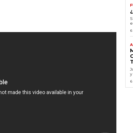
F
S
e
6
A
J
y
6