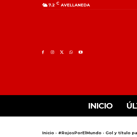
C
7.2
AVELLANEDA
INICIO
ÚL
Inicio
#RojosPorElMundo
Gol y título p