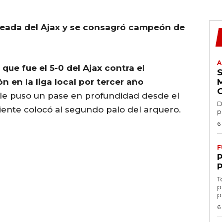
oleada del Ajax y se consagró campeón de
A
 que fue el 5-0 del Ajax contra el
 en la liga local por tercer año
 le puso un pase en profundidad desde el
D
iente colocó al segundo palo del arquero.
p
6
F
T
p
p
6