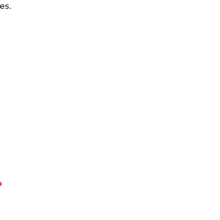
es.
O