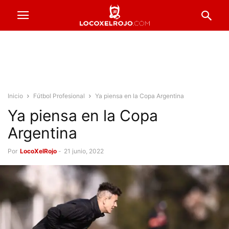
Inicio
Fútbol Profesional
Ya piensa en la Copa Argentina
Ya piensa en la Copa
Argentina
Por
LocoXelRojo
-
21 junio, 2022