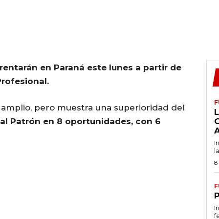
entarán en Paraná este lunes a partir de
Profesional.
F
 amplio, pero muestra una superioridad del
L
 al Patrón en 8 oportunidades, con 6
I
l
8
F
I
f