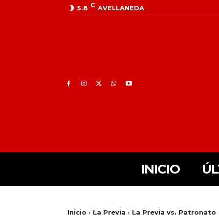
C
5.8
AVELLANEDA
INICIO
ÚL
Inicio
La Previa
La Previa vs. Patronato