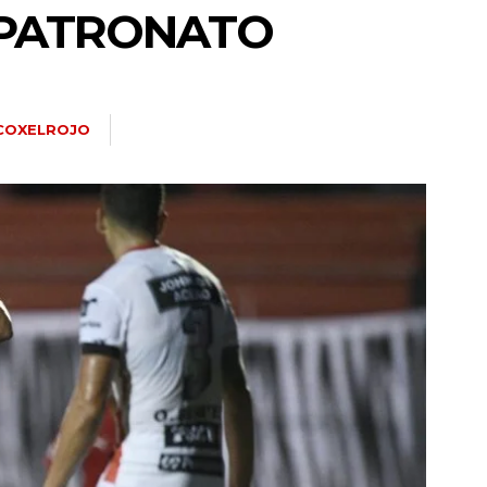
. PATRONATO
COXELROJO