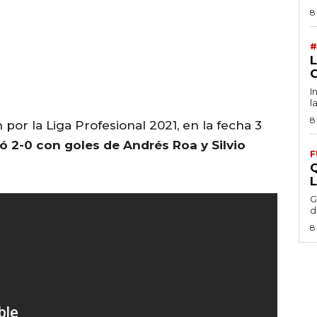
8
#
I
l
8
or la Liga Profesional 2021, en la fecha 3
 2-0 con goles de Andrés Roa y Silvio
F
G
d
8