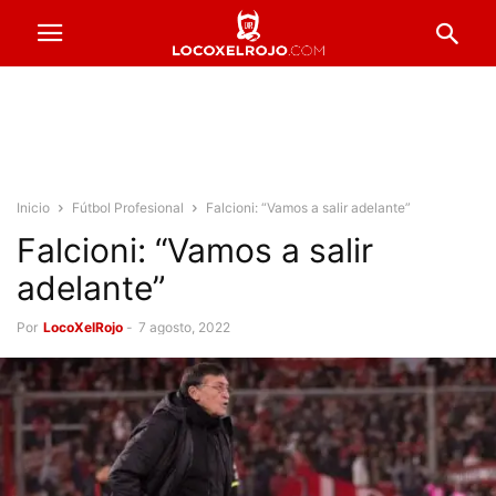
Inicio
Fútbol Profesional
Falcioni: “Vamos a salir adelante”
Falcioni: “Vamos a salir
adelante”
Por
LocoXelRojo
-
7 agosto, 2022