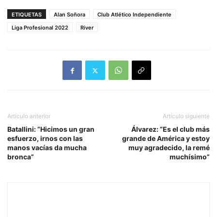
ETIQUETAS
Alan Soñora
Club Atlético Independiente
Liga Profesional 2022
River
Artículo anterior
Artículo siguiente
Batallini: “Hicimos un gran
Álvarez: “Es el club más
esfuerzo, irnos con las
grande de América y estoy
manos vacías da mucha
muy agradecido, la remé
bronca”
muchísimo”