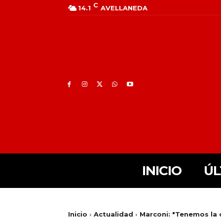
C
14.1
AVELLANEDA
INICIO
ÚL
Inicio
Actualidad
Marconi: "Tenemos la 