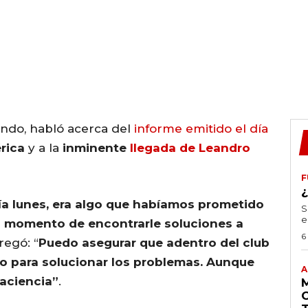
undo, habló acerca del
informe emitido el día
rica
y a la
inminente
llegada de Leandro
F
día lunes, era algo que habíamos prometido
S
e
 momento de encontrarle soluciones a
6
regó: “
Puedo asegurar que adentro del club
do para solucionar los problemas. Aunque
A
paciencia”
.