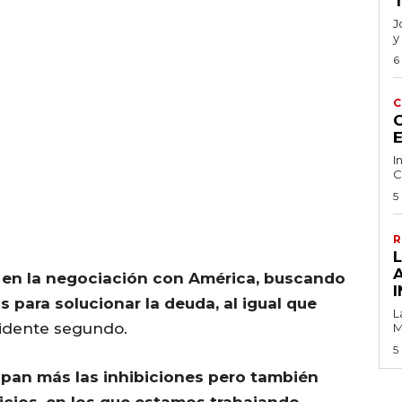
J
y
6
C
C
I
C
5
R
en la negociación con América, buscando
I
s para solucionar la deuda, al igual que
L
sidente segundo.
M
5
upan más las inhibiciones pero también