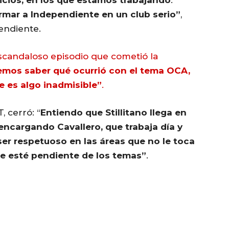
icios, en los que estamos trabajando
.
rmar a Independiente en un club serio”
,
endiente.
escandaloso episodio que cometió la
mos saber qué ocurrió con el tema OCA,
 es algo inadmisible”
.
, cerró: “
Entiendo que Stillitano llega en
 encargando Cavallero, que trabaja día y
ser respetuoso en las áreas que no le toca
re esté pendiente de los temas”
.