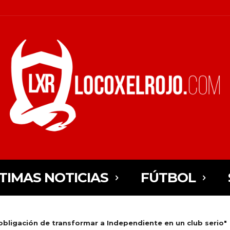
TIMAS NOTICIAS
FÚTBOL
obligación de transformar a Independiente en un club serio"