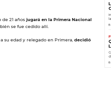
I
l
o de 21 años
jugará en la Primera Nacional
8
bién se fue cedido allí.
F
a su edad y relegado en Primera,
decidió
G
d
8