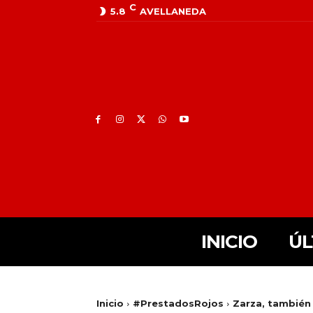
C
5.8
AVELLANEDA
INICIO
ÚL
Inicio
#PrestadosRojos
Zarza, también