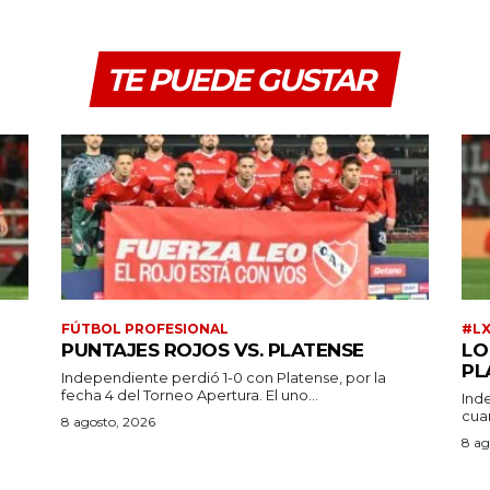
TE PUEDE GUSTAR
FÚTBOL PROFESIONAL
#L
PUNTAJES ROJOS VS. PLATENSE
LO
PL
Independiente perdió 1-0 con Platense, por la
fecha 4 del Torneo Apertura. El uno...
Ind
cuar
a
8 agosto, 2026
8 ag