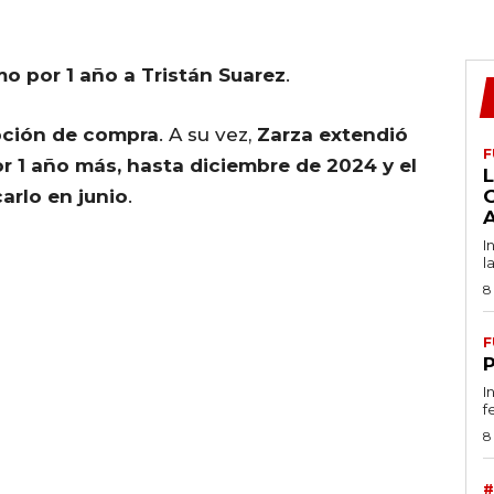
o por 1 año a Tristán Suarez
.
opción de compra
. A su vez,
Zarza extendió
F
r 1 año más, hasta diciembre de 2024 y el
L
carlo en junio
.
I
l
8
F
I
f
8
#