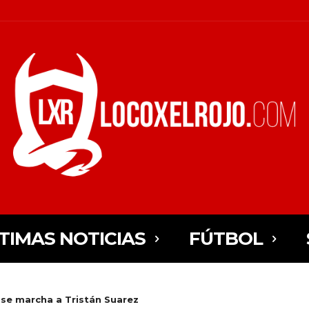
TIMAS NOTICIAS
FÚTBOL
 se marcha a Tristán Suarez