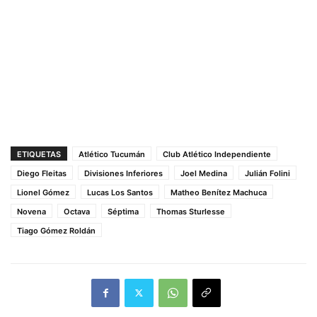
ETIQUETAS
Atlético Tucumán
Club Atlético Independiente
Diego Fleitas
Divisiones Inferiores
Joel Medina
Julián Folini
Lionel Gómez
Lucas Los Santos
Matheo Benítez Machuca
Novena
Octava
Séptima
Thomas Sturlesse
Tiago Gómez Roldán