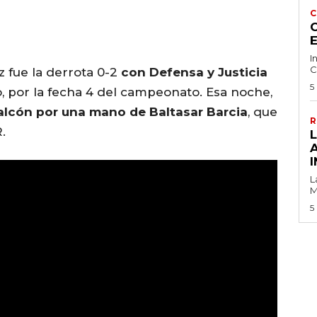
C
C
I
C
z fue la derrota 0-2
con Defensa y Justicia
5
o, por la fecha 4 del campeonato. Esa noche,
alcón por una mano de Baltasar Barcia
, que
R
.
I
L
M
5