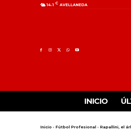
C
14.1
AVELLANEDA
INICIO
ÚL
Inicio
Fútbol Profesional
Rapallini, el á