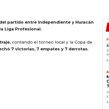
o del partido entre Independiente y Huracán
la Liga Profesional.
F
traje,
contando el torneo local y la Copa de
chó 7 victorias, 7 empates y 7 derrotas
.
S
e
6
A
J
y
6