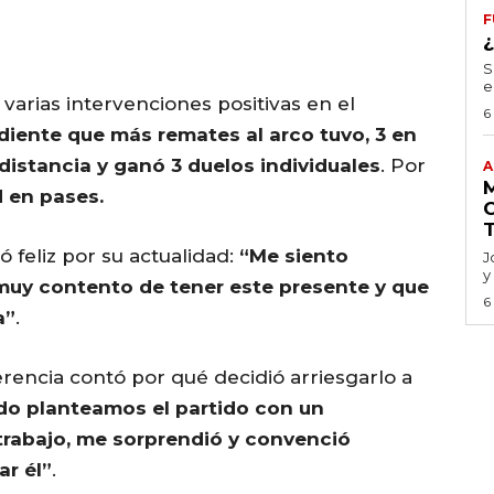
F
S
e
 varias intervenciones positivas en el
6
diente que más remates al arco tuvo, 3 en
distancia y ganó 3 duelos individuales
. Por
A
 en pases.
 feliz por su actualidad:
“Me siento
J
y
 muy contento de tener este presente y que
6
a”
.
erencia contó por qué decidió arriesgarlo a
o planteamos el partido con un
trabajo, me sorprendió y convenció
r él”
.