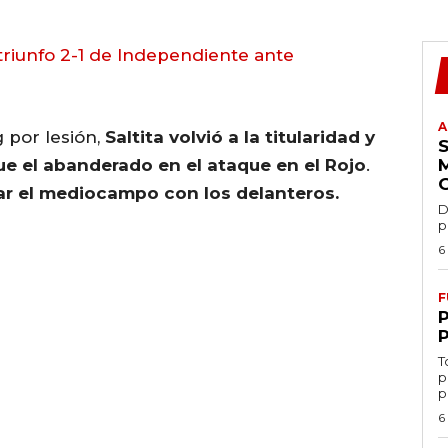
triunfo 2-1 de Independiente ante
A
 por lesión,
Saltita volvió a la titularidad y
fue el abanderado en el ataque en el Rojo
.
r el mediocampo con los delanteros.
D
p
6
F
T
p
p
6