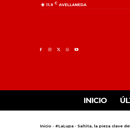
C
11.9
AVELLANEDA
INICIO
ÚL
Inicio
#LaLupa
Saltita, la pieza clave d