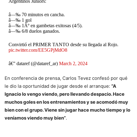
Argentinos Juniors:
â—‰ 70 minutos en cancha.
â—‰ 1 gol
â—‰ 1Âº en gambetas exitosas (4/5).
â—‰ 6/8 duelos ganados.
Convirtió el PRIMER TANTO desde su llegada al Rojo.
pic.twitter.com/EE5GPjMdO8
â€” dataref (@dataref_ar)
March 2, 2024
En conferencia de prensa, Carlos Tevez confesó por qué
le dio la oportunidad de jugar desde el arranque:
“A
Ignacio lo vengo viendo, pero llevando despacio. Hace
muchos goles en los entrenamientos y se acomodó muy
bien con el grupo. Viene sin jugar hace mucho tiempo y lo
veníamos viendo muy bien”
.