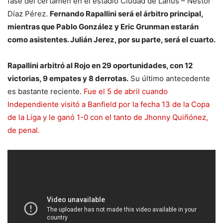
fase del certamen en el estadio Ciudad de Lanús – Néstor
Díaz Pérez.
Fernando Rapallini será el árbitro principal,
mientras que Pablo González y Eric Grunman estarán
como asistentes. Julián Jerez, por su parte, será el cuarto.
Rapallini arbitró al Rojo en 29 oportunidades, con 12
victorias, 9 empates y 8 derrotas.
Su último antecedente
es bastante reciente.
Fue el 5 de abril cuando
Independiente visitó a Banfield por la fecha 13 de la Copa
de la Liga y le ganó 1-0 con el tanto de Jhonny Quiñónez,
de penal.