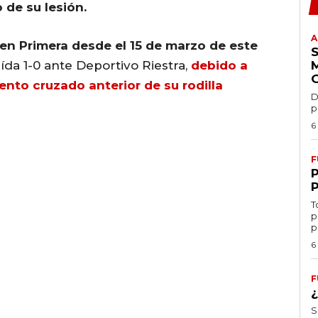
 de su lesión.
A
en Primera desde el 15 de marzo de este
ída 1-0 ante Deportivo Riestra,
debido a
mento cruzado anterior de su rodilla
D
p
6
F
T
p
p
6
F
S