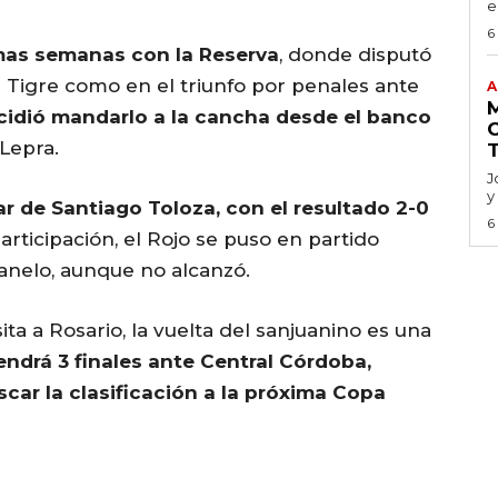
e
6
imas semanas con la Reserva
, donde disputó
e Tigre como en el triunfo por penales ante
A
ecidió mandarlo a la cancha desde el banco
 Lepra.
J
y
ar de Santiago Toloza, con el resultado 2-0
6
articipación, el Rojo se puso en partido
 Canelo, aunque no alcanzó.
ita a Rosario, la vuelta del sanjuanino es una
endrá 3 finales ante Central Córdoba,
car la clasificación a la próxima Copa