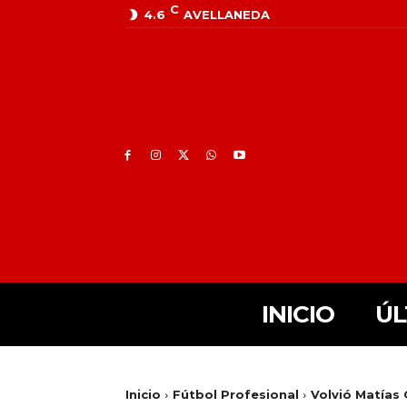
C
4.6
AVELLANEDA
INICIO
ÚL
Inicio
Fútbol Profesional
Volvió Matías