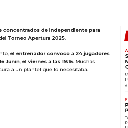
a de concentrados de Independiente para
 del Torneo Apertura 2025.
A
nto,
el entrenador convocó a 24 jugadores
de Junín
,
el viernes a las 19:15
. Muchas
cura a un plantel que lo necesitaba.
D
p
6
F
T
p
p