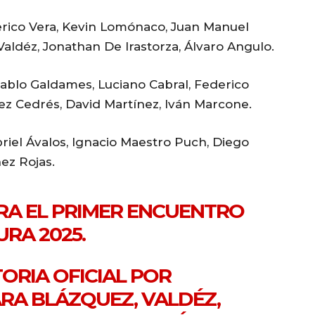
erico Vera, Kevin Lomónaco, Juan Manuel
Valdéz, Jonathan De Irastorza, Álvaro Angulo.
Pablo Galdames, Luciano Cabral, Federico
ez Cedrés, David Martínez, Iván Marcone.
riel Ávalos, Ignacio Maestro Puch, Diego
ez Rojas.
A EL PRIMER ENCUENTRO
RA 2025.
ORIA OFICIAL POR
RA BLÁZQUEZ, VALDÉZ,