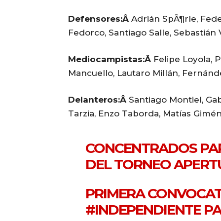
Defensores:Â
Adrián SpÃ¶rle, Fed
Fedorco, Santiago Salle, Sebastián 
Mediocampistas:Â
Felipe Loyola, 
Mancuello, Lautaro Millán, Fernánd
Delanteros:Â
Santiago Montiel, Gab
Tarzia, Enzo Taborda, Matías Gimén
CONCENTRADOS PAR
DEL TORNEO APERTU
PRIMERA CONVOCAT
#INDEPENDIENTE
PA