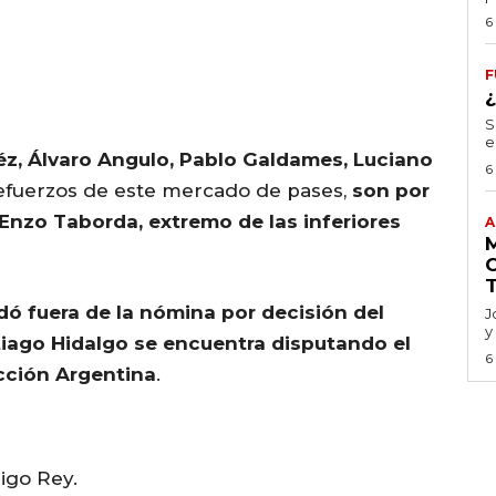
6
F
S
e
éz, Álvaro Angulo, Pablo Galdames, Luciano
6
refuerzos de este mercado de pases,
son por
Enzo Taborda, extremo de las inferiores
A
ó fuera de la nómina por decisión del
J
y
iago Hidalgo se encuentra disputando el
6
cción Argentina
.
igo Rey.