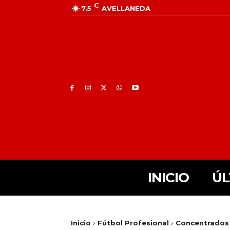
C
7.5
AVELLANEDA
INICIO
ÚL
Inicio
Fútbol Profesional
Concentrados 