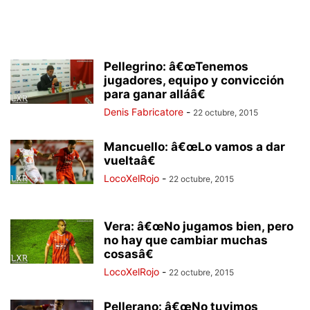
Pellegrino: â€œTenemos
jugadores, equipo y convicción
para ganar alláâ€
Denis Fabricatore
-
22 octubre, 2015
Mancuello: â€œLo vamos a dar
vueltaâ€
LocoXelRojo
-
22 octubre, 2015
Vera: â€œNo jugamos bien, pero
no hay que cambiar muchas
cosasâ€
LocoXelRojo
-
22 octubre, 2015
Pellerano: â€œNo tuvimos