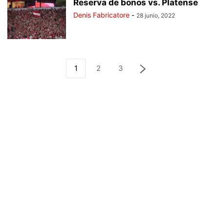
Reserva de bonos vs. Platense
Denis Fabricatore
-
28 junio, 2022
1
2
3