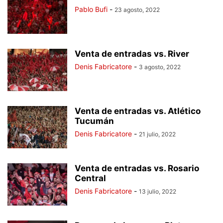
Pablo Bufi
-
23 agosto, 2022
Venta de entradas vs. River
Denis Fabricatore
-
3 agosto, 2022
Venta de entradas vs. Atlético
Tucumán
Denis Fabricatore
-
21 julio, 2022
Venta de entradas vs. Rosario
Central
Denis Fabricatore
-
13 julio, 2022