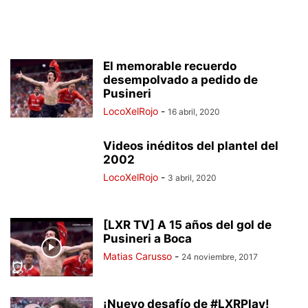
El memorable recuerdo
desempolvado a pedido de
Pusineri
LocoXelRojo
-
16 abril, 2020
Videos inéditos del plantel del
2002
LocoXelRojo
-
3 abril, 2020
[LXR TV] A 15 años del gol de
Pusineri a Boca
Matias Carusso
-
24 noviembre, 2017
¡Nuevo desafío de #LXRPlay!