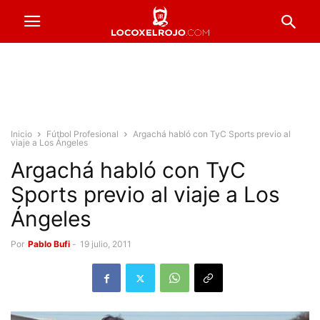
Inicio
Fútbol Profesional
Argachá habló con TyC Sports previo al
viaje a Los Ángeles
Argachá habló con TyC
Sports previo al viaje a Los
Ángeles
Por
Pablo Bufi
-
19 julio, 2011