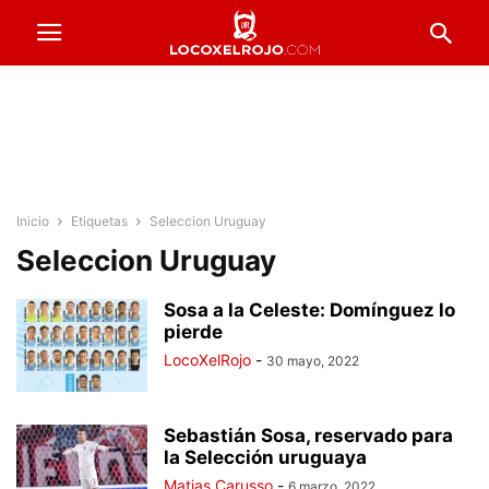
Inicio
Etiquetas
Seleccion Uruguay
Seleccion Uruguay
Sosa a la Celeste: Domínguez lo
pierde
LocoXelRojo
-
30 mayo, 2022
Sebastián Sosa, reservado para
la Selección uruguaya
Matias Carusso
-
6 marzo, 2022