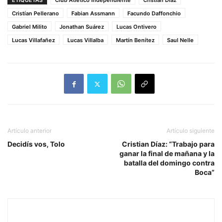
ETIQUETAS
Club Atlético Independiente
Cristian Díaz
Cristían Pellerano
Fabian Assmann
Facundo Daffonchio
Gabriel Milito
Jonathan Suárez
Lucas Ontivero
Lucas Villafañez
Lucas Villalba
Martín Benítez
Saul Nelle
Artículo anterior
Artículo siguiente
Decidís vos, Tolo
Cristian Díaz: “Trabajo para
ganar la final de mañana y la
batalla del domingo contra
Boca”