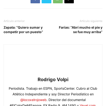
Artículo anterior
Artículo siguiente
Zapata: “Quiero sumar y
Farías: “Abrí mucho el pie y
competir por un puesto”
se fue muy arriba”
Rodrigo Volpi
Periodista. Trabajo en ESPN, SportsCenter. Cubro al Club
Atlético Independiente y soy Director Periodístico en
@locoxelrojoweb
. Director del documental
#ElColorDeMiSangre. EX Radio 9, AM 1490 y
Vavel.com
.