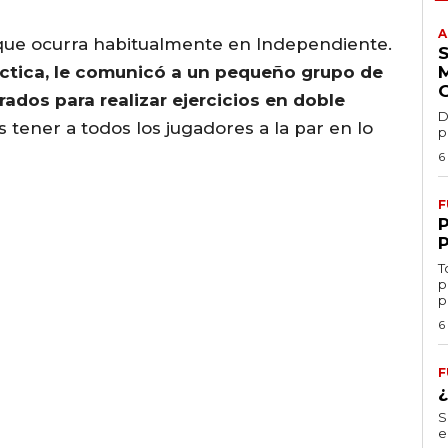
A
 que ocurra habitualmente en Independiente.
ráctica, le comunicó a un pequeño grupo de
dos para realizar ejercicios en doble
D
 tener a todos los jugadores a la par en lo
p
6
F
T
p
p
6
F
S
e