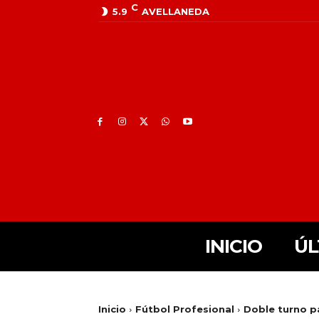
C
5.9
AVELLANEDA
INICIO
ÚL
Inicio
Fútbol Profesional
Doble turno p