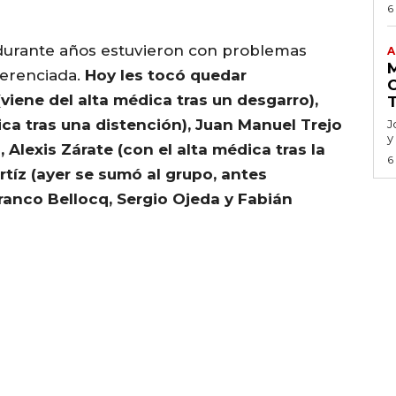
6
durante años estuvieron con problemas
A
ferenciada.
Hoy les tocó quedar
viene del alta médica tras un desgarro),
ica tras una distención), Juan Manuel Trejo
J
y
 Alexis Zárate (con el alta médica tras la
6
Ortíz (ayer se sumó al grupo, antes
ranco Bellocq, Sergio Ojeda y Fabián