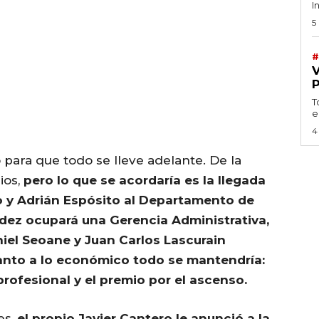
I
5
#
T
e
4
 para que todo se lleve adelante. De la
ios,
pero lo que se acordaría es la llegada
 y Adrián Espósito al Departamento de
ndez ocupará una Gerencia Administrativa,
iel Seoane y Juan Carlos Lascurain
uanto a lo económico todo se mantendría:
profesional y el premio por el ascenso.
es,
el propio Javier Cantero le anunció a la