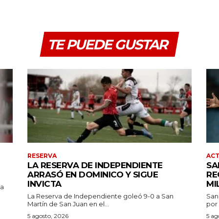
TE PUEDE GUSTAR
RESERVA
AC
LA RESERVA DE INDEPENDIENTE
SA
ARRASÓ EN DOMINICO Y SIGUE
RE
INVICTA
MI
pa
La Reserva de Independiente goleó 9-0 a San
San
Martín de San Juan en el...
por 
5 agosto, 2026
5 ag