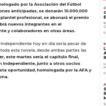
mologado por la Asociación del Fútbol
C
iones anticipadas, se donarán 10.000.000
C
plantel profesional, se abonará el premio
I
brá nuevos integrantes en el
C
te y colaboradores en otras áreas.
5
 Independiente hoy en día sería pecar de
R
 toda esta novela, desde ambas partes las
r, este martes sería el capítulo final,
I
 Independiente, junto a otros socios
L
M
 esta oportunidad, homologada por la AFA y
5
ona.
A
S