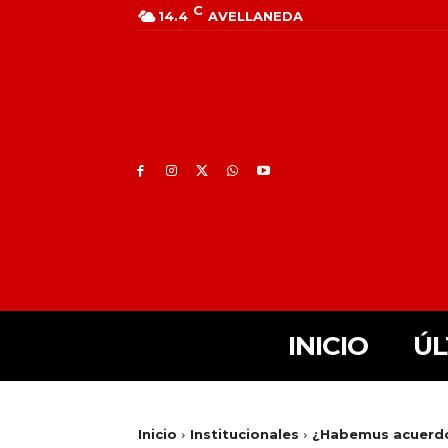
C
14.4
AVELLANEDA
INICIO
ÚL
Inicio
Institucionales
¿Habemus acuerd