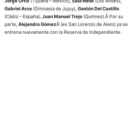
Jorge Ortíz
(Tijuana – México),
Saúl Nelle
(Los Andes),
Gabriel Arce
(Gimnasia de Jujuy),
Gastón Del Castillo
(Cádiz – España),
Juan Manuel Trejo
(Quilmes).Â Por su
parte,
Alejandro Gómez
Â (ex San Lorenzo de Alem) ya se
entrena nuevamente con la Reserva de Independiente.