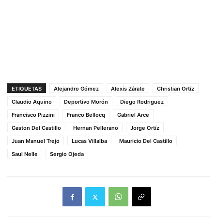
ETIQUETAS
Alejandro Gómez
Alexis Zárate
Christian Ortíz
Claudio Aquino
Deportivo Morón
Diego Rodriguez
Francisco Pizzini
Franco Bellocq
Gabriel Arce
Gaston Del Castillo
Hernan Pellerano
Jorge Ortíz
Juan Manuel Trejo
Lucas Villalba
Mauricio Del Castillo
Saul Nelle
Sergio Ojeda