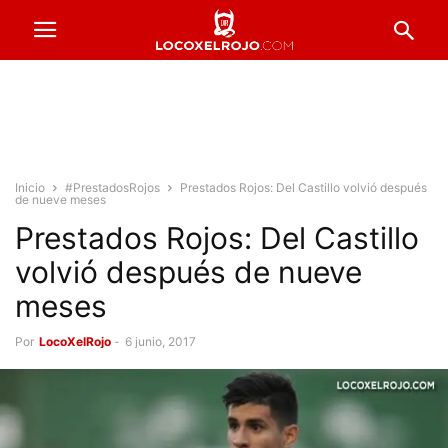
Inicio
#PrestadosRojos
Prestados Rojos: Del Castillo volvió después
de nueve meses
Prestados Rojos: Del Castillo
volvió después de nueve
meses
Por
LocoXelRojo
-
6 junio, 2017