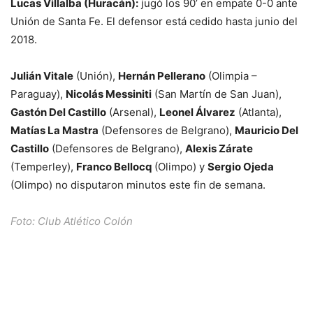
Lucas Villalba (Huracán):
jugó los 90’ en empate 0-0 ante
Unión de Santa Fe. El defensor está cedido hasta junio del
2018.
Julián Vitale
(Unión),
Hernán Pellerano
(Olimpia –
Paraguay),
Nicolás Messiniti
(San Martín de San Juan),
Gastón Del Castillo
(Arsenal),
Leonel Álvarez
(Atlanta),
Matías La Mastra
(Defensores de Belgrano),
Mauricio Del
Castillo
(Defensores de Belgrano),
Alexis Zárate
(Temperley),
Franco Bellocq
(Olimpo) y
Sergio Ojeda
(Olimpo) no disputaron minutos este fin de semana.
Foto: Club Atlético Colón