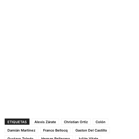
ETIQUETAS
Alexis Zárate
Christian Ortíz
Colón
Damián Martínez
Franco Bellocq
Gaston Del Castillo
Gustavo Toledo
Hernan Pellerano
Julián Vitale