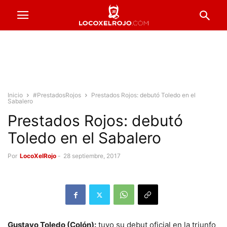
Inicio
#PrestadosRojos
Prestados Rojos: debutó Toledo en el
Sabalero
Prestados Rojos: debutó
Toledo en el Sabalero
Por
LocoXelRojo
-
28 septiembre, 2017
Gustavo Toledo (Colón):
tuvo su debut oficial en la triunfo