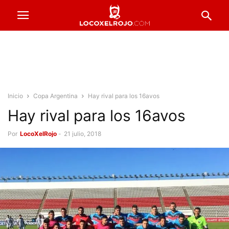
Inicio
Copa Argentina
Hay rival para los 16avos
Hay rival para los 16avos
Por
LocoXelRojo
-
21 julio, 2018