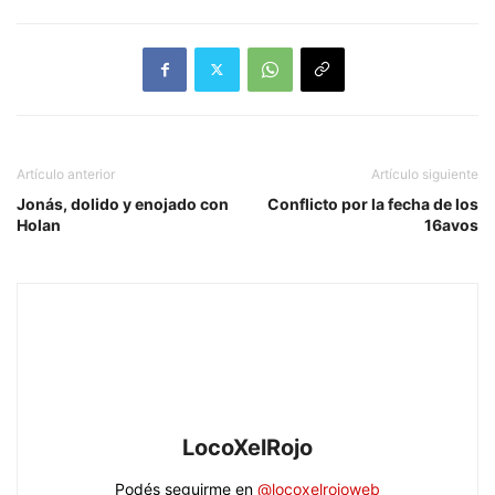
Artículo anterior
Artículo siguiente
Jonás, dolido y enojado con
Conflicto por la fecha de los
Holan
16avos
LocoXelRojo
Podés seguirme en
@locoxelrojoweb