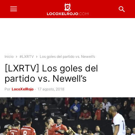
Inicio
#LXRTV
Los goles del partido vs. Newell’s
[LXRTV] Los goles del
partido vs. Newell’s
Por
LocoXelRojo
-
17 agosto, 2018