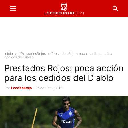
Inicio
#PrestadosRojos
Prestados Rojos: poca acción para los
cedidos del Diablo
Prestados Rojos: poca acción
para los cedidos del Diablo
Por
LocoXelRojo
-
16 octubre, 2019