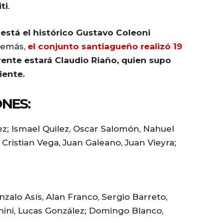
ti
.
 está el histórico Gustavo Coleoni
demás,
el conjunto santiagueño realizó 19
rente estará Claudio Riaño, quien supo
iente.
NES:
z; Ismael Quilez, Oscar Salomón, Nahuel
 Cristian Vega, Juan Galeano, Juan Vieyra;
zalo Asís, Alan Franco, Sergio Barreto,
ini, Lucas González; Domingo Blanco,