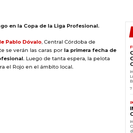
o en la Copa de la Liga Profesional.
 de Pablo Dóvalo
, Central Córdoba de
F
e se verán las caras por
la primera fecha de
ofesional
. Luego de tanta espera, la pelota
 el Rojo en el ámbito local.
I
L
B
7
I
O
I
O
d