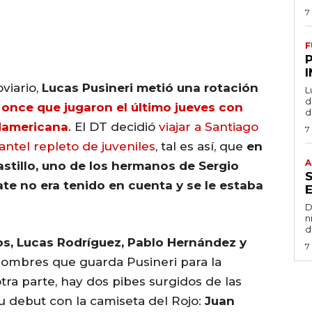
7
F
viario,
Lucas Pusineri metió una rotación
L
de
 once que jugaron el último jueves con
d
damericana
. El DT decidió
viajar a Santiago
7
antel repleto de juveniles
, tal es así, que
en
A
stillo, uno de los hermanos de Sergio
te no era tenido en cuenta y se le estaba
D
n
d
os, Lucas Rodríguez, Pablo Hernández y
7
nombres que guarda Pusineri para la
ra parte, hay dos pibes surgidos de las
su debut con la camiseta del Rojo:
Juan