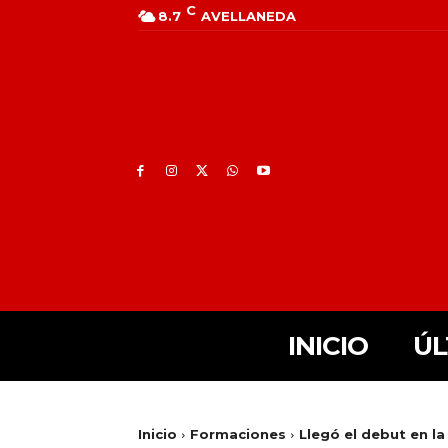
C
8.7
AVELLANEDA
INICIO
ÚL
Inicio
Formaciones
Llegó el debut en la