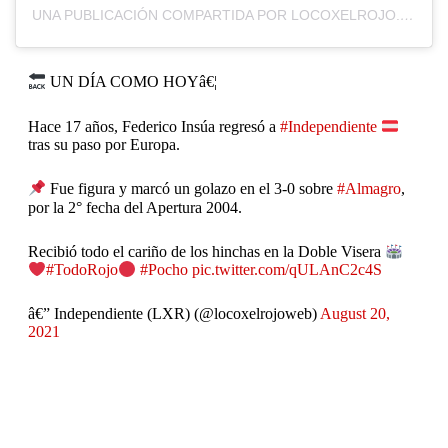
UNA PUBLICACIÓN COMPARTIDA POR LOCOXELROJO.COM (@LOCOXELROJOWEB)
UN DÍA COMO HOYâ€¦
Hace 17 años, Federico Insúa regresó a
#Independiente
tras su paso por Europa.
Fue figura y marcó un golazo en el 3-0 sobre
#Almagro
,
por la 2° fecha del Apertura 2004.
Recibió todo el cariño de los hinchas en la Doble Visera
#TodoRojo
#Pocho
pic.twitter.com/qULAnC2c4S
â€” Independiente (LXR) (@locoxelrojoweb)
August 20,
2021