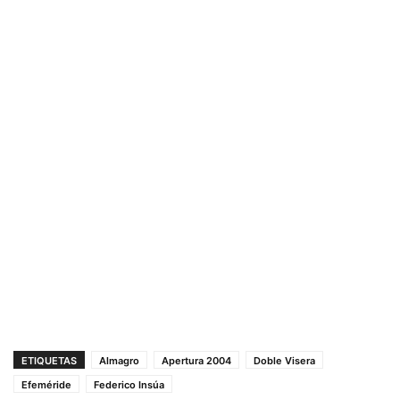
ETIQUETAS
Almagro
Apertura 2004
Doble Visera
Efeméride
Federico Insúa