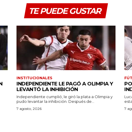
TE PUEDE GUSTAR
INSTITUCIONALES
FÚT
N
INDEPENDIENTE LE PAGÓ A OLIMPIA Y
PO
LEVANTÓ LA INHIBICIÓN
IN
Independiente cumplió, le giró la plata a Olimpia y
Luc
pudo levantar la inhibición. Después de...
7 agosto, 2026
7 ag