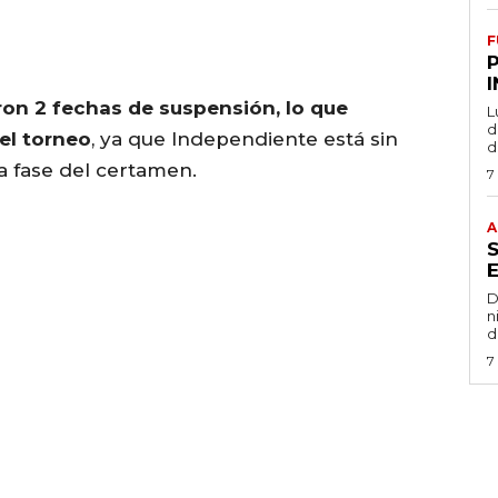
F
ron 2 fechas de suspensión, lo que
L
de
del torneo
, ya que Independiente está sin
d
a fase del certamen.
7
A
D
n
d
7