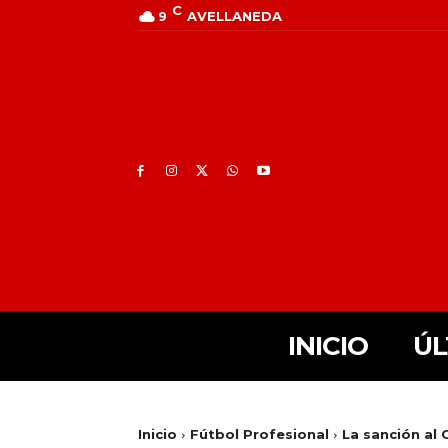
C
9
AVELLANEDA
INICIO
ÚL
Inicio
Fútbol Profesional
La sanción al