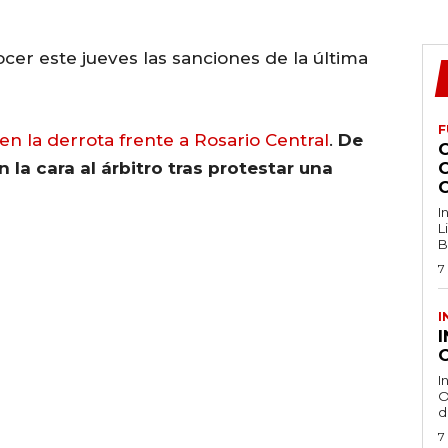
cer este jueves las sanciones de la última
F
 en la derrota frente a Rosario Central
.
De
 la cara al árbitro tras protestar una
I
L
B
7
I
O
I
O
d
7