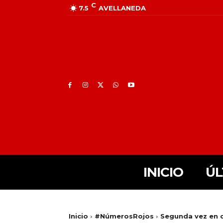
C
7.5
AVELLANEDA
INICIO
ÚL
Inicio
#NúmerosRojos
Segunda vez en 