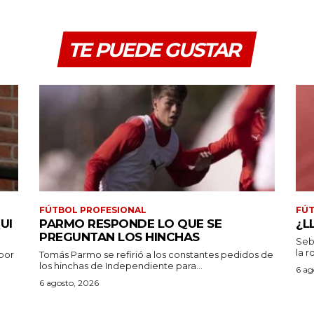
TE PUEDE GUSTAR
FÚTBOL PROFESIONAL
FÚT
UI
PARMO RESPONDE LO QUE SE
¿L
PREGUNTAN LOS HINCHAS
Seb
la r
por
Tomás Parmo se refirió a los constantes pedidos de
los hinchas de Independiente para...
6 ag
6 agosto, 2026