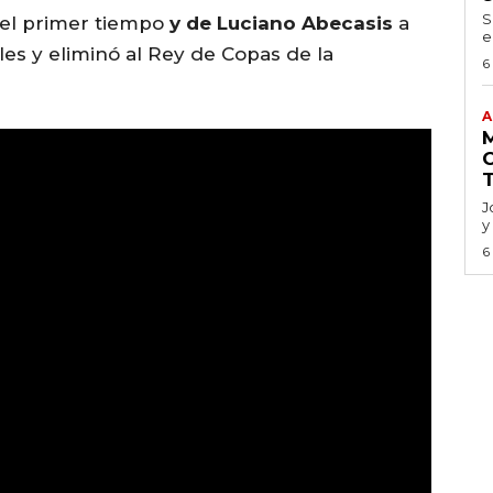
S
del primer tiempo
y de Luciano Abecasis
a
e
ales y eliminó al Rey de Copas de la
6
A
J
y
6