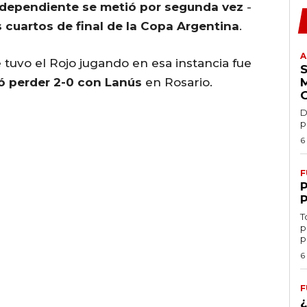
ndependiente se metió por segunda vez
-
s cuartos de final de la Copa Argentina
.
A
tuvo el Rojo jugando en esa instancia fue
ó perder 2-0 con Lanús
en Rosario.
D
p
6
F
T
p
p
6
F