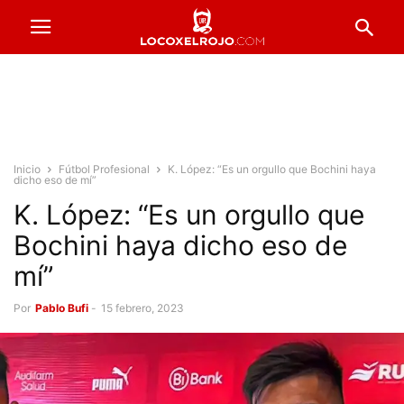
Inicio
Fútbol Profesional
K. López: “Es un orgullo que Bochini haya
dicho eso de mí”
K. López: “Es un orgullo que
Bochini haya dicho eso de
mí”
Por
Pablo Bufi
-
15 febrero, 2023