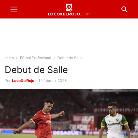
Inicio
Fútbol Profesional
Debut de Salle
Debut de Salle
Por
LocoXelRojo
-
19 febrero, 2023