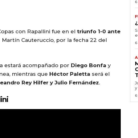
6
F
S
opas con Rapallini fue en el
triunfo 1-0 ante
e
e Martín Cauteruccio, por la fecha 22 del
6
A
sta estará acompañado por
Diego Bonfa
y
nea, mientras que
Héctor Paletta
será el
Leandro Rey Hilfer y Julio Fernández
.
J
y
6
ini