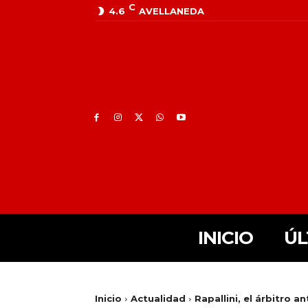
C
4.6
AVELLANEDA
INICIO
ÚL
Inicio
Actualidad
Rapallini, el árbitro a