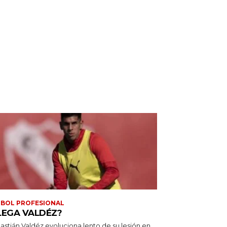
BOL PROFESIONAL
LEGA VALDÉZ?
astián Valdéz evoluciona lento de su lesión en