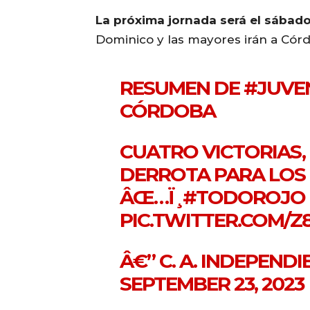
La próxima jornada será el sábad
Dominico y las mayores irán a Cór
RESUMEN DE
#JUVE
CÓRDOBA
CUATRO VICTORIAS,
DERROTA PARA LOS 
ÂŒ…Ï¸
#TODOROJO
PIC.TWITTER.COM/Z
Â€” C. A. INDEPEND
SEPTEMBER 23, 2023