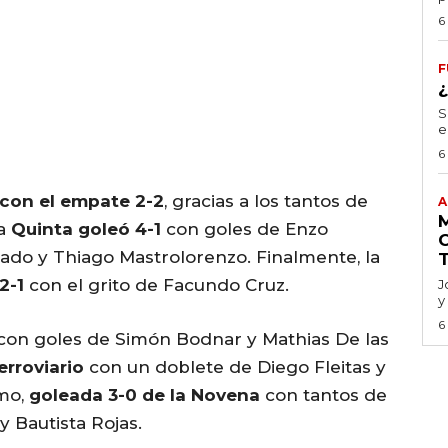
6
F
S
e
6
con el empate 2-2
, gracias a los tantos de
A
La
Quinta goleó 4-1
con goles de Enzo
ado y Thiago Mastrolorenzo. Finalmente, la
2-1
con el grito de Facundo Cruz.
J
y
6
con goles de Simón Bodnar y Mathias De las
erroviario
con un doblete de Diego Fleitas y
imo,
goleada 3-0 de la Novena
con tantos de
 Bautista Rojas.