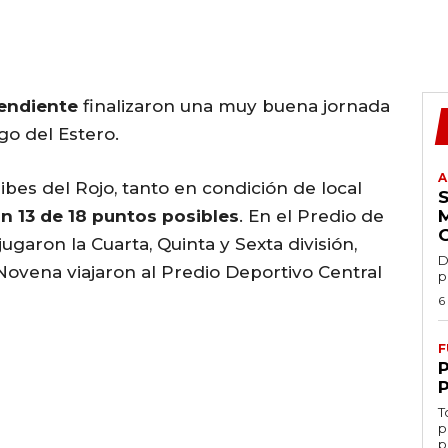
pendiente
finalizaron una muy buena jornada
go del Estero.
A
bes del Rojo, tanto en condición de local
n 13 de 18 puntos posibles
. En el Predio de
ugaron la Cuarta, Quinta y Sexta división,
D
Novena viajaron al Predio Deportivo Central
p
6
F
T
p
p