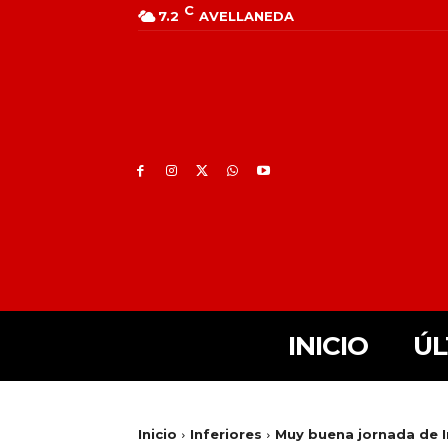
C
7.2
AVELLANEDA
INICIO
ÚL
Inicio
Inferiores
Muy buena jornada de 