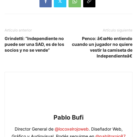
Artículo anterior
Artículo siguiente
Grindetti: “Independiente no
Penco: â€œNo entiendo
puede ser una SAD, es de los
cuando un jugador no quiere
socios y no se vende”
vestir la camiseta de
Independienteâ€
Pablo Bufi
Director General de
@locoxelrojoweb
. Diseñador Web,
Gráfico y Audiovisual. Podés seguirme en
@pablitorojo87