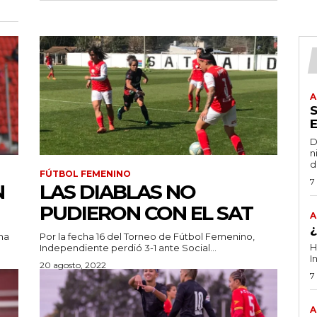
A
D
n
d
FÚTBOL FEMENINO
7
N
LAS DIABLAS NO
PUDIERON CON EL SAT
A
ha
Por la fecha 16 del Torneo de Fútbol Femenino,
H
Independiente perdió 3-1 ante Social...
I
20 agosto, 2022
7
A