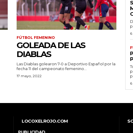
D
p
6
FÚTBOL FEMENINO
GOLEADA DE LAS
F
DIABLAS
Las Diablas golearon 7-0 a Deportivo Español por la
T
fecha 11 del campeonato femenino...
p
17 mayo, 2022
p
6
LOCOXELROJO.COM
S
PUBLICIDAD