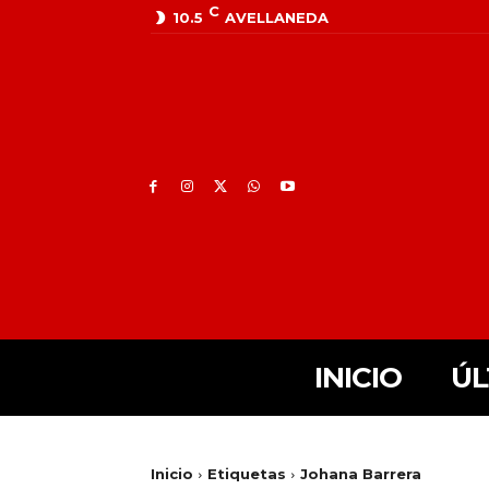
C
10.5
AVELLANEDA
INICIO
ÚL
Inicio
Etiquetas
Johana Barrera