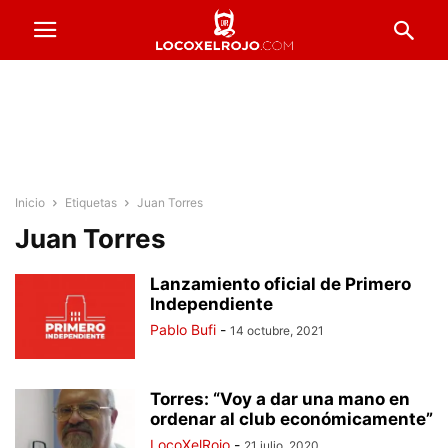
Inicio
Etiquetas
Juan Torres
Juan Torres
Lanzamiento oficial de Primero
Independiente
Pablo Bufi
-
14 octubre, 2021
Torres: “Voy a dar una mano en
ordenar al club económicamente”
LocoXelRojo
-
21 julio, 2020