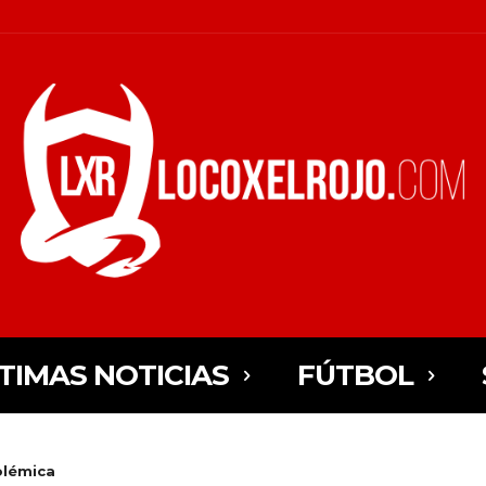
TIMAS NOTICIAS
FÚTBOL
olémica