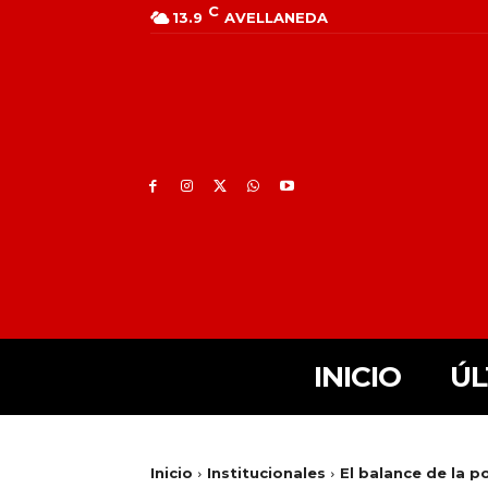
C
13.9
AVELLANEDA
INICIO
ÚL
Inicio
Institucionales
El balance de la p