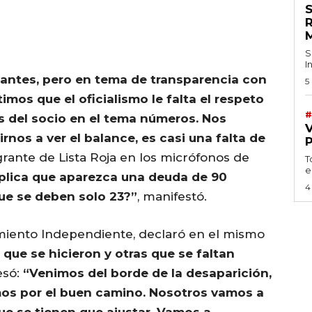
S
I
santes, pero en tema de transparencia con
5
mos que el oficialismo le falta el respeto
#
s del socio en el tema números. Nos
rnos a ver el balance, es casi una falta de
grante de Lista Roja en los micrófonos de
T
e
plica que aparezca una deuda de 90
4
ue se deben solo 23?”
, manifestó.
miento Independiente, declaró en el mismo
ue se hicieron y otras que se faltan
esó:
“Venimos del borde de la desaparición,
mos por el buen camino. Nosotros vamos a
e se tienen que ajustar. Vamos a