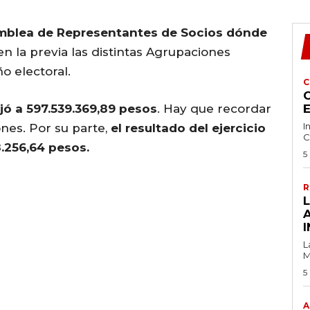
Asamblea de Representantes de Socios dónde
en la previa las distintas Agrupaciones
o electoral.
C
C
ajó a 597.539.369,89 pesos
. Hay que recordar
I
ones. Por su parte,
el resultado del ejercicio
C
8.256,64 pesos.
5
R
I
L
M
5
A